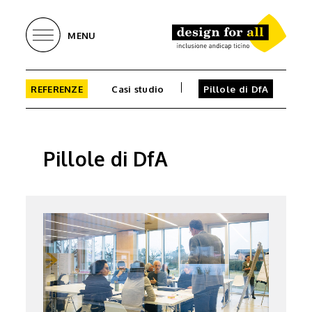
MENU
REFERENZE
Casi studio
Pillole di DfA
Pillole di DfA