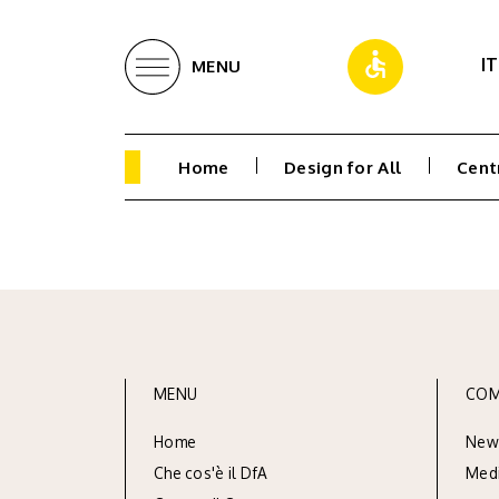
IT
MENU
Home
Design for All
Cent
MENU
COM
Home
New
Che cos'è il DfA
Med