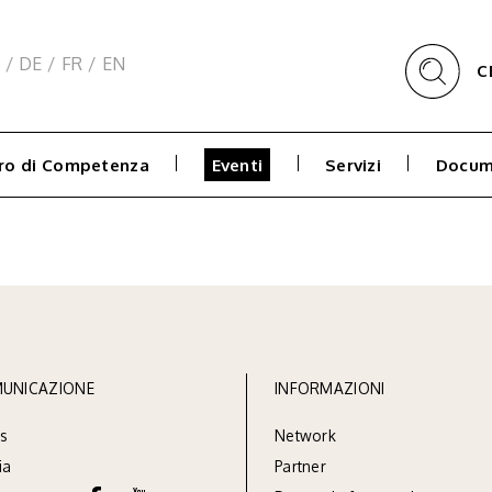
/
DE
/
FR
/
EN
C
ro di Competenza
Eventi
Servizi
Docum
UNICAZIONE
INFORMAZIONI
s
Network
ia
Partner