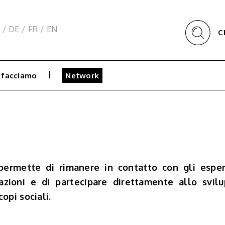
/
DE
/
FR
/
EN
C
 facciamo
Network
 permette di rimanere in contatto con gli espe
mazioni e di partecipare direttamente allo svil
copi sociali.