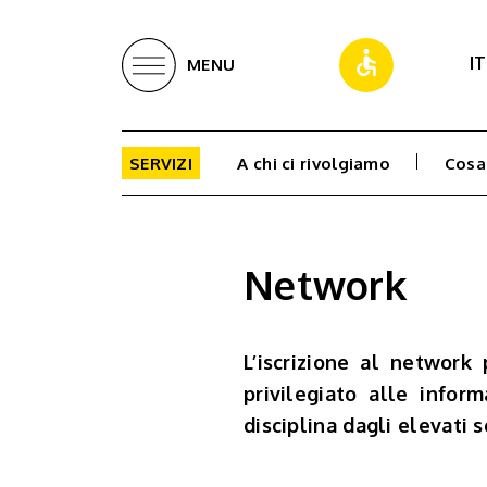
IT
MENU
SERVIZI
A chi ci rivolgiamo
Cosa
Network
L’iscrizione al network
privilegiato alle infor
disciplina dagli elevati s