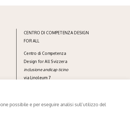
CENTRO DI COMPETENZA DESIGN
FOR ALL
Centro di Competenza
Design for All Svizzera
inclusione andicap ticino
via Linoleum 7
casella postale 572
CH-6512 Giubiasco
ne possibile e per eseguire analisi sull’utilizzo del
tel
+41 91 850 90 90
info@designforall.ch
© 2022 Design for All Svizzera