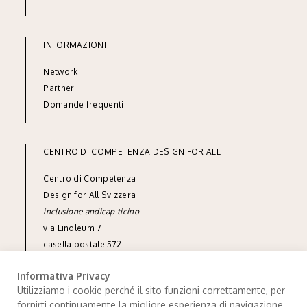
INFORMAZIONI
Network
Partner
Domande frequenti
CENTRO DI COMPETENZA DESIGN FOR ALL
Centro di Competenza
Design for All Svizzera
inclusione andicap ticino
via Linoleum 7
casella postale 572
CH-6512 Giubiasco
Informativa Privacy
tel
+41 91 850 90 90
Utilizziamo i cookie perché il sito funzioni correttamente, per
fornirti continuamente la migliore esperienza di navigazione
info@designforall.ch