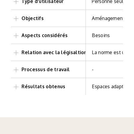
Type d'utilisateur
Personne seule av
handicap
Objectifs
Aménagements
Effectuer des modi
ponctuelles, pour 
Aspects considérés
Besoins
certains espaces a
spécifiques/particu
besoins de mobilit
la personne avec h
Relation avec la légisaltion
La norme est une 
individu
Processus de travail
-
Résultats obtenus
Espaces adaptés