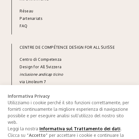
Réseau
Part
enariats
FAQ
CENTRE DE COMPÉTENCE DESIGN FOR ALL SUISSE
Centro di Competenza
Design for All Svizzera
inclusione andicap ticino
via Linoleum 7
CH-6512 Giubiasco
Informativa Privacy
tel
+41 91 850 90 90
Utilizziamo i cookie perché il sito funzioni correttamente, per
fornirti continuamente la migliore esperienza di navigazione
e-mail
info@designforall.ch
possibile e per eseguire analisi sull’utilizzo del nostro sito
© 2022 Design for All Svizzera
web.
Leggi la nostra
Informativa sul Trattamento dei dati
.
Traitement de données
.
Credits
Clicca su
“Accetto”
per accettare i cookie e continuare la