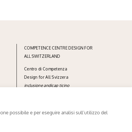
COMPETENCE CENTRE DESIGN FOR
ALL SWITZERLAND
Centro di Competenza
Design for All Svizzera
inclusione andicap ticino
via Linoleum 7
CH-6512 Giubiasco
ne possibile e per eseguire analisi sull’utilizzo del
phone
+41 91 850 90 90
e-mail
info@designforall.ch