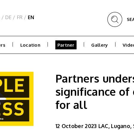
/
DE
/
FR
/
EN
SE
rs
Location
Partner
Gallery
Vide
Partners under
significance of
for all
12 October 2023 LAC, Lugano,