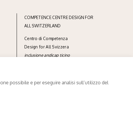
COMPETENCE CENTRE DESIGN FOR
ALL SWITZERLAND
Centro di Competenza
Design for All Svizzera
inclusione andicap ticino
via Linoleum 7
CH-6512 Giubiasco
ne possibile e per eseguire analisi sull’utilizzo del
phone
+41 91 850 90 90
e-mail
info@designforall.ch
© 2022 Design for All Svizzera
Data processing
.
Credits