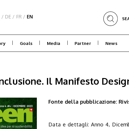
/
DE
/
FR
/
EN
SE
ory
Goals
Media
Partner
News
inclusione. Il Manifesto Desig
Fonte della pubblicazione: Riv
Data e dettagli: Anno 4, Dicem