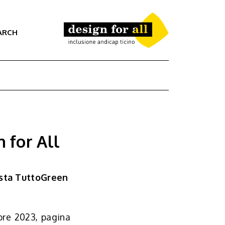
ARCH
n for All
ista TuttoGreen
bre 2023, pagina