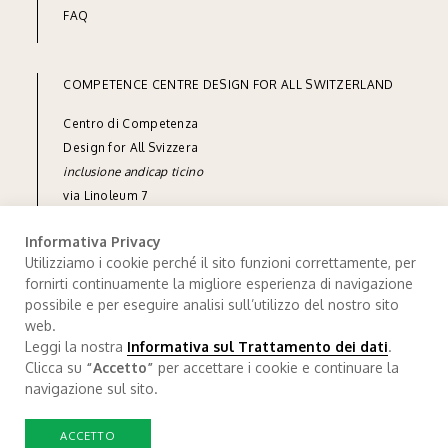
FAQ
COMPETENCE CENTRE DESIGN FOR ALL SWITZERLAND
Centro di Competenza
Design for All Svizzera
inclusione andicap ticino
via Linoleum 7
CH-6512 Giubiasco
Informativa Privacy
phone
+41 91 850 90 90
Utilizziamo i cookie perché il sito funzioni correttamente, per
fornirti continuamente la migliore esperienza di navigazione
e-mail
info@designforall.ch
possibile e per eseguire analisi sull’utilizzo del nostro sito
© 2022 Design for All Svizzera
web.
Leggi la nostra
Informativa sul Trattamento dei dati
.
Data processing
.
Credits
Clicca su
“Accetto”
per accettare i cookie e continuare la
navigazione sul sito.
ACCETTO