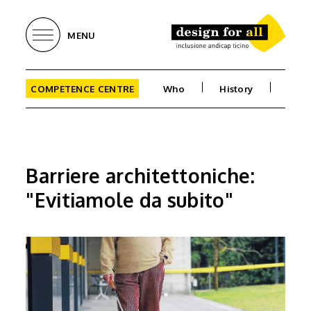
MENU
COMPETENCE CENTRE
Who
History
Goal
Barriere architettoniche:
"Evitiamole da subito"