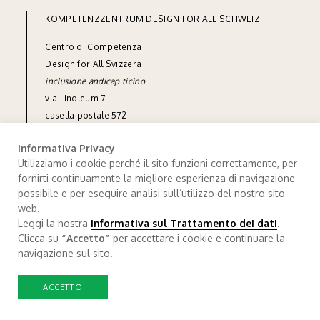
KOMPETENZZENTRUM DESIGN FOR ALL SCHWEIZ
Centro di Competenza
Design for All Svizzera
inclusione andicap ticino
via Linoleum 7
casella postale 572
CH-6512 Giubiasco
Informativa Privacy
tel
+41 91 850 90 90
Utilizziamo i cookie perché il sito funzioni correttamente, per
fornirti continuamente la migliore esperienza di navigazione
info@designforall.ch
possibile e per eseguire analisi sull’utilizzo del nostro sito
© 2022 Design for All Svizzera
web.
Leggi la nostra
Informativa sul Trattamento dei dati
.
Trattamendo dei dati
.
Credits
Clicca su
“Accetto”
per accettare i cookie e continuare la
navigazione sul sito.
ACCETTO