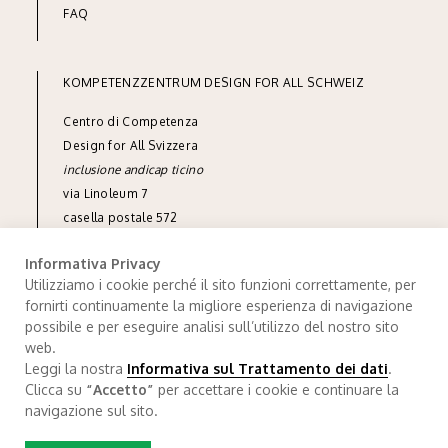
FAQ
KOMPETENZZENTRUM DESIGN FOR ALL SCHWEIZ
Centro di Competenza
Design for All Svizzera
inclusione andicap ticino
via Linoleum 7
casella postale 572
CH-6512 Giubiasco
Informativa Privacy
tel
+41 91 850 90 90
Utilizziamo i cookie perché il sito funzioni correttamente, per
info@designforall.ch
fornirti continuamente la migliore esperienza di navigazione
possibile e per eseguire analisi sull’utilizzo del nostro sito
© 2022 Design for All Svizzera
web.
Leggi la nostra
Informativa sul Trattamento dei dati
.
Trattamendo dei dati
.
Credits
Clicca su
“Accetto”
per accettare i cookie e continuare la
navigazione sul sito.